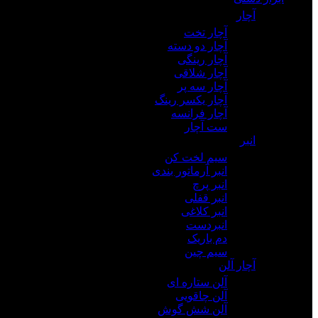
آچار
آچار تخت
آچار دو دسته
آچار رینگی
آچار شلاقی
آچار سه پر
آچار یکسر رینگ
آچار فرانسه
ست آچار
انبر
سیم لخت کن
انبر آرماتور بندی
انبر پرچ
انبر قفلی
انبر کلاغی
انبردست
دم باریک
سیم چین
آچار آلن
آلن ستاره ای
آلن چاقویی
آلن شش گوش