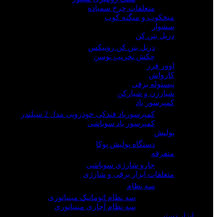
متعلقات چرخ سمباده
میخکوب و منگنه کوب
سشوار
دریل بتن کن
دریل بتن کن رونیکس
چکش تخریب توسن
اوور فرز
کارواش
پیستوله برقی
شیارزن و شیارکن
کمپرسور باد
کمپرسورباد فندکی خودرویی مدل 2 سیلندر
کمپرسور باد سوباشی
پولیش
دستگاه پولیش پوکا
متفرقه
جارو شارژی سوباشی
متعلقات ابزار برقی و شارژی
سه نظام
سه نظام اتوماتیک مینیاتوری
سه نظام آچاری مینیاتوری
ابزار دستی