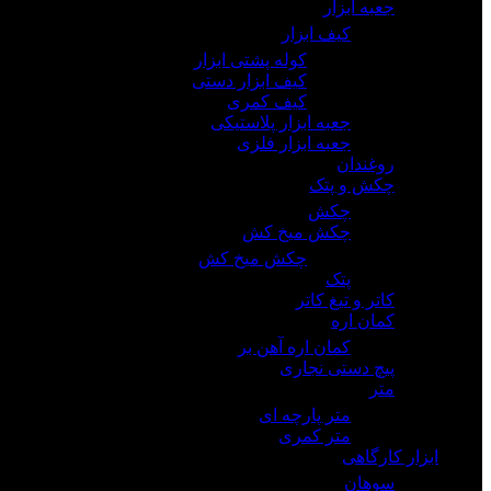
جعبه ابزار
کیف ابزار
کوله پشتی ابزار
کیف ابزار دستی
کیف کمری
جعبه ابزار پلاستیکی
جعبه ابزار فلزی
روغندان
چکش و پتک
چکش
چکش میخ کش
چکش میخ کش
پتک
کاتر و تیغ کاتر
کمان اره
کمان اره آهن بر
پیچ دستی نجاری
متر
متر پارچه ای
متر کمری
ابزار کارگاهی
سوهان