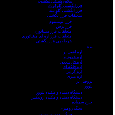
مجموعه فرزانگشتی
فرزانگشتی گلوکوتاه
فرز انگشتی گلو بلند
متعلقات فرز انگشتی
فرز آلومینیوم
فرز برش
متعلقات فرز مینیاتوری
متعلقات فرز اره ای مینیاتوری
خرطومی فرزانگشتی
اره
اره افقی بر
اره عمود بر
اره فارسی بر
اره فلکه ای
اره گردبر
اره میزی
پروفیل بر
بلوور
دستگاه دمنده و مکنده بلوور
دستگاه دمنده و مکنده رونیکس
چرخ سمباده
سنگ رومیزی
سنگ رومیزی سیلور