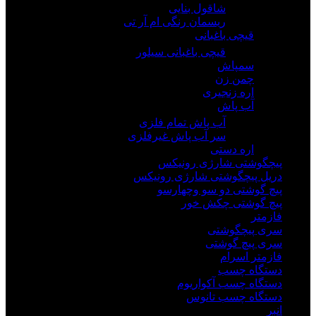
شاقول بنایی
ریسمان رنگی ام آر تی
قیچی باغبانی
قیچی باغبانی سیلور
سمپاش
چمن زن
اره زنجیری
آب پاش
آب پاش تمام فلزی
سر آب پاش غیرفلزی
اره دستی
پیچگوشتی شارژی رونیکس
دریل پیچگوشتی شارژی رونیکس
پیچ گوشتی دو سو وچهارسو
پیچ گوشتی چکش خور
فازمتر
سری پیچگوشتی
سری پیچ گوشتی
فازمتر اسرام
دستگاه چسب
دستگاه چسب آکواریوم
دستگاه چسب تانوس
انبر