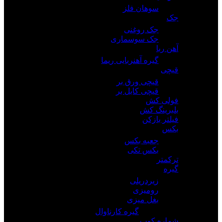
سوهان فلز
جک
جک روغنی
جک سوسماری
آهن ربا
گیره آهنربایی ریما
قیچی
قیچی ورق بر
قیچی کابل بر
فولی کش
بلبرینگ کش
فیلتر بازکن
بکس
جعبه بکس
بکس تکی
ترکمتر
گیره
زیردریلی
رومیزی
بغل میزی
گیره کارناوال
شماره کوب