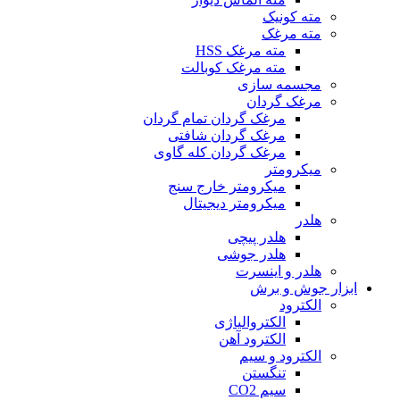
مته کونیک
مته مرغک
مته مرغک HSS
مته مرغک کوبالت
مجسمه سازی
مرغک گردان
مرغک گردان تمام گردان
مرغک گردان شافتی
مرغک گردان کله گاوی
میکرومتر
میکرومتر خارج سنج
میکرومتر دیجیتال
هلدر
هلدر پیچی
هلدر جوشی
هلدر و اینسرت
ابزار جوش و برش
الکترود
الکتروالیاژی
الکترود آهن
الکترود و سیم
تنگستن
سیم CO2