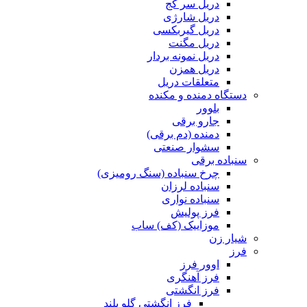
دریل سر کج
دریل شارژی
دریل گیربکسی
دریل مگنت
دریل نمونه بردار
دریل همزن
متعلقات دریل
دستگاه دمنده و مکنده
بلوور
جارو برقی
دمنده (دم برقی)
سشوار صنعتی
سنباده برقی
چرخ سنباده (سنگ رومیزی)
سنباده لرزان
سنباده نواری
فرز پولیش
موزاییک (کف) ساب
شیار زن
فرز
اوور فرز
فرز آهنگری
فرز انگشتی
فرز انگشتی گلو بلند