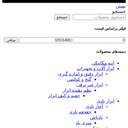
بستن
جستجو
جستجو
فیلتر براساس قیمت:
حداقل
حداكثر
صافی
قیمت
قيمت
دسته‌های محصولات
آینه مکانیکی
ابزار آلات و تجهیزات
ابزار دقیق و اندازه گیری
گیج و کولیس
ابزار غیر برقی
نظم دهنده ابزار
جعبه و کیف ابزار
ابزار بادی
آچار بادی
جغجغه بادی
بادپاش
سری باد