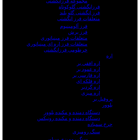
مجموعه فرزانگشتی
فرزانگشتی گلوکوتاه
فرز انگشتی گلو بلند
متعلقات فرز انگشتی
فرز آلومینیوم
فرز برش
متعلقات فرز مینیاتوری
متعلقات فرز اره ای مینیاتوری
خرطومی فرزانگشتی
اره
اره افقی بر
اره عمود بر
اره فارسی بر
اره فلکه ای
اره گردبر
اره میزی
پروفیل بر
بلوور
دستگاه دمنده و مکنده بلوور
دستگاه دمنده و مکنده رونیکس
چرخ سمباده
سنگ رومیزی
سنگ رومیزی سیلور