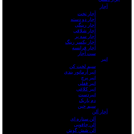
آچار
آچار تخت
آچار دو دسته
آچار رینگی
آچار شلاقی
آچار سه پر
آچار یکسر رینگ
آچار فرانسه
ست آچار
انبر
سیم لخت کن
انبر آرماتور بندی
انبر پرچ
انبر قفلی
انبر کلاغی
انبردست
دم باریک
سیم چین
آچار آلن
آلن ستاره ای
آلن چاقویی
آلن شش گوش