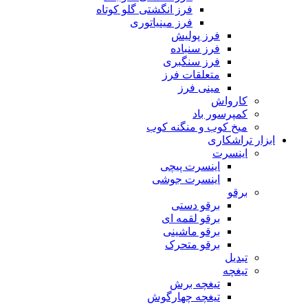
فرز انگشتی گلو کوتاه
فرز مینیاتوری
فرز پولیش
فرز سنباده
فرز سنگبری
متعلقات فرز
مینی فرز
کارواش
کمپرسور باد
میخ کوب و منگنه کوب
ابزار تراشکاری
اینسرت
اینسرت پیچی
اینسرت جوشی
برقو
برقو دستی
برقو لقمه ای
برقو ماشینی
برقو متحرک
تبدیل
تیغچه
تیغچه برش
تیغچه چهارگوش