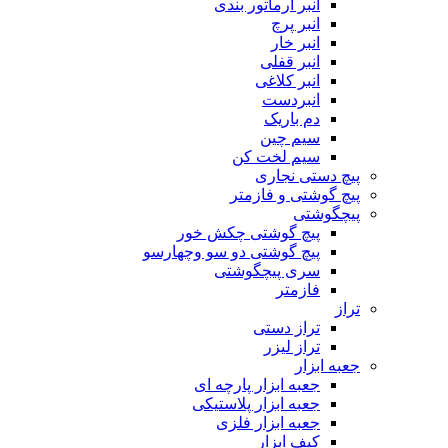
انبر آرماتور بندی
انبر پرچ
انبر خار
انبر قفلی
انبر کلاغی
انبردست
دم باریک
سیم چین
سیم لخت کن
پیچ دستی نجاری
پیچ گوشتی و فازمتر
پیچگوشتی
پیچ گوشتی چکش خور
پیچ گوشتی دو سو وچهارسو
سری پیچگوشتی
فازمتر
تراز
تراز دستی
تراز لیزر
جعبه ابزار
جعبه ابزار پارچه ای
جعبه ابزار پلاستیکی
جعبه ابزار فلزی
کیف ابزار