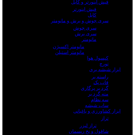
فیش اینورتر و کابل
فیش اینورتر
کابل
سری جوش و برش و مانومتر
سری جوش
سری برش
مانومتر
مانومتر اکسیژن
مانومتر استیلن
کپسول هوا
تورچ
ابزار شیشه بری
راسته بر
قاب پک
گرد بر پرگاری
مته گرد بر
سه نظام
ساب شیشه
ابزار کشاورزی و باغبانی
تراز
تراز لیزر
شاقول و نخ ریسمان