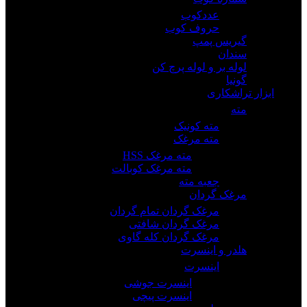
عددکوب
حروف کوب
گیریس پمپ
سندان
لوله بر و لوله پرچ کن
گونیا
ابزار تراشکاری
مته
مته کونیک
مته مرغک
مته مرغک HSS
مته مرغک کوبالت
جعبه مته
مرغک گردان
مرغک گردان تمام گردان
مرغک گردان شافتی
مرغک گردان کله گاوی
هلدر و اینسرت
اینسرت
اینسرت جوشی
اینسرت پیچی