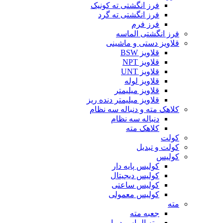
فرز انگشتی ته کونیک
فرز انگشتی ته گرد
فرز فرم
فرز انگشتی الماسه
قلاویز دستی و ماشینی
قلاویز BSW
قلاویز NPT
قلاویز UNT
قلاویز لوله
قلاویز میلیمتر
قلاویز میلیمتر دنده ریز
کلاهک مته و دنباله سه نظام
دنباله سه نظام
کلاهک مته
کولت
کولت و تبدیل
کولیس
کولیس پایه دار
کولیس دیجیتال
کولیس ساعتی
کولیس معمولی
مته
جعبه مته
مته الماس دیوار