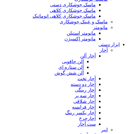
ماسک جوشکاری دستی
ماسک جوشکاری کلاهی
ماسک جوشکاری کلاهی اتوماتیک
ماسک و عینک جوشکاری
مانومتر
مانومتر استیلن
مانومتر اکسیژن
ابزار دستی
آچار
آچار آلن
آلن چاقویی
آلن ستاره ای
آلن شش گوش
آچار تخت
آچار دو دسته
آچار رینگی
آچار سه پر
آچار شلاقی
آچار فرانسه
آچار یکسر رینگ
آچارچرخ
ست آچار
انبر