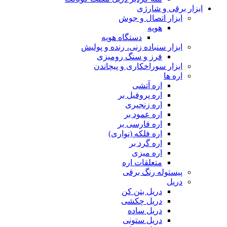
ابزار برقی و شارژی
ابزار اتصال و جوش
هویه
دستگاه هویه
ابزار سنباده زنی، رنده و پولیش
فرز و سنگ رومیزی
ابزار سوراخکاری و پیچاندن
اره ها
اره آتشی
اره پروفیل بر
اره زنجیری
اره عمود بر
اره فارسی بر
اره فلکه (نواری)
اره گرد بر
اره میزی
متعلقات اره
پیستوله رنگ برقی
دریل
دریل بتن کن
دریل چکشی
دریل ساده
دریل ستونی