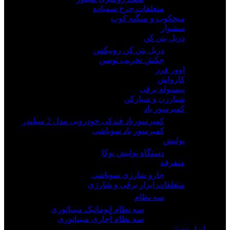
متعلقات چرخ سمباده
میخکوب و منگنه کوب
سشوار
دریل بتن کن
دریل بتن کن رونیکس
چکش تخریب توسن
اوور فرز
کارواش
پیستوله برقی
شیارزن و شیارکن
کمپرسور باد
کمپرسورباد فندکی خودرویی مدل 2 سیلندر
کمپرسور باد سوباشی
پولیش
دستگاه پولیش پوکا
متفرقه
جارو شارژی سوباشی
متعلقات ابزار برقی و شارژی
سه نظام
سه نظام اتوماتیک مینیاتوری
سه نظام آچاری مینیاتوری
ابزار دستی