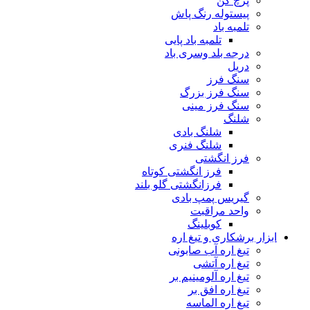
پرچ کن
پیستوله رنگ پاش
تلمبه باد
تلمبه باد پایی
درجه بلد وسری باد
دریل
سنگ فرز
سنگ فرز بزرگ
سنگ فرز مینی
شلنگ
شلنگ بادی
شلنگ فنری
فرز انگشتی
فرز انگشتی کوتاه
فرزانگشتی گلو بلند
گیریس پمپ بادی
واحد مراقبت
کوبلینگ
ابزار برشکاری و تیغ اره
تیغ اره آب صابونی
تیغ اره آتشی
تیغ اره آلومینیم بر
تیغ اره افق بر
تیغ اره الماسه