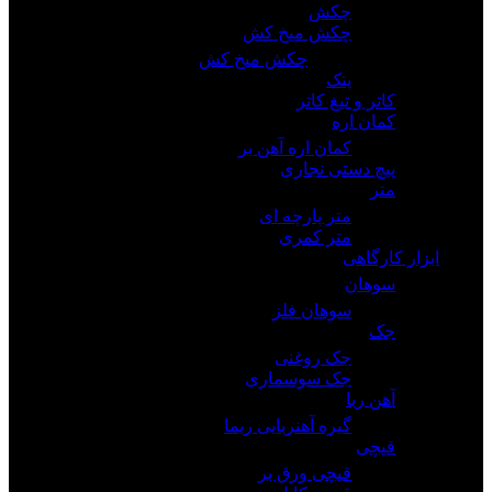
چکش
چکش میخ کش
چکش میخ کش
پتک
کاتر و تیغ کاتر
کمان اره
کمان اره آهن بر
پیچ دستی نجاری
متر
متر پارچه ای
متر کمری
ابزار کارگاهی
سوهان
سوهان فلز
جک
جک روغنی
جک سوسماری
آهن ربا
گیره آهنربایی ریما
قیچی
قیچی ورق بر