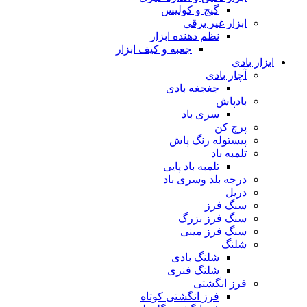
گیج و کولیس
ابزار غیر برقی
نظم دهنده ابزار
جعبه و کیف ابزار
ابزار بادی
آچار بادی
جغجغه بادی
بادپاش
سری باد
پرچ کن
پیستوله رنگ پاش
تلمبه باد
تلمبه باد پایی
درجه بلد وسری باد
دریل
سنگ فرز
سنگ فرز بزرگ
سنگ فرز مینی
شلنگ
شلنگ بادی
شلنگ فنری
فرز انگشتی
فرز انگشتی کوتاه