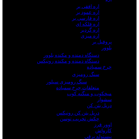
اره افقی بر
اره عمود بر
اره فارسی بر
اره فلکه ای
اره گردبر
اره میزی
پروفیل بر
بلوور
دستگاه دمنده و مکنده بلوور
دستگاه دمنده و مکنده رونیکس
چرخ سمباده
سنگ رومیزی
سنگ رومیزی سیلور
متعلقات چرخ سمباده
میخکوب و منگنه کوب
سشوار
دریل بتن کن
دریل بتن کن رونیکس
چکش تخریب توسن
اوور فرز
کارواش
پیستوله برقی