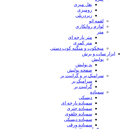
بغل میزی
رومیزی
زیردریلی
لقمه اتو
لوازم روانکاری
متر
متر پارچه ای
متر کمری
میخکوب و منگنه کوب دستی
ابزار ساب و برش
پولیش
پد پولیش
صفحه پولیش
سرامیک بر و گرانیت بر
سرامیک بر
گرانیت بر
سمباده
دیسکی
سمباده پارچه ای
سمباده چتری
سمباده حلقوی
سمباده دیسکی
سمباده ورقی