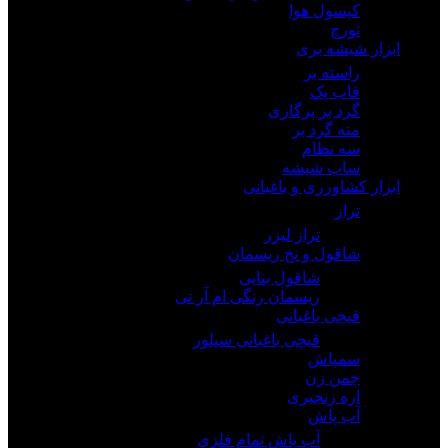
کپسول هوا
تورچ
ابزار شیشه بری
راسته بر
قاب پک
گرد بر پرگاری
مته گرد بر
سه نظام
ساب شیشه
ابزار کشاورزی و باغبانی
تراز
تراز لیزر
شاقول و نخ ریسمان
شاقول بنایی
ریسمان رنگی ام آر تی
قیچی باغبانی
قیچی باغبانی سیلور
سمپاش
چمن زن
اره زنجیری
آب پاش
آب پاش تمام فلزی