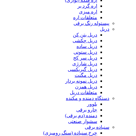
اره فلکه (نواری)
اره گرد بر
اره میزی
متعلقات اره
پیستوله رنگ برقی
دریل
دریل بتن کن
دریل چکشی
دریل ساده
دریل ستونی
دریل سر کج
دریل شارژی
دریل گیربکسی
دریل مگنت
دریل نمونه بردار
دریل همزن
متعلقات دریل
دستگاه دمنده و مکنده
بلوور
جارو برقی
دمنده (دم برقی)
سشوار صنعتی
سنباده برقی
چرخ سنباده (سنگ رومیزی)