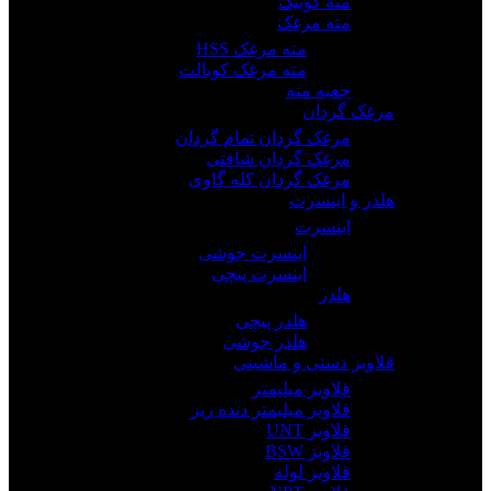
مته کونیک
مته مرغک
مته مرغک HSS
مته مرغک کوبالت
جعبه مته
مرغک گردان
مرغک گردان تمام گردان
مرغک گردان شافتی
مرغک گردان کله گاوی
هلدر و اینسرت
اینسرت
اینسرت جوشی
اینسرت پیچی
هلدر
هلدر پیچی
هلدر جوشی
قلاویز دستی و ماشینی
قلاویز میلیمتر
قلاویز میلیمتر دنده ریز
قلاویز UNT
قلاویز BSW
قلاویز لوله