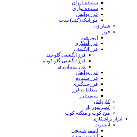
سنباده لرزان
سنباده نواری
فرز پولیش
موزاییک (کف) ساب
شیار زن
فرز
اوور فرز
فرز آهنگری
فرز انگشتی
فرز انگشتی گلو بلند
فرز انگشتی گلو کوتاه
فرز مینیاتوری
فرز پولیش
فرز سنباده
فرز سنگبری
متعلقات فرز
مینی فرز
کارواش
کمپرسور باد
میخ کوب و منگنه کوب
ابزار تراشکاری
اینسرت
اینسرت پیچی
اینسرت جوشی