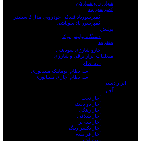
شیارزن و شیارکن
کمپرسور باد
کمپرسورباد فندکی خودرویی مدل 2 سیلندر
کمپرسور باد سوباشی
پولیش
دستگاه پولیش پوکا
متفرقه
جارو شارژی سوباشی
متعلقات ابزار برقی و شارژی
سه نظام
سه نظام اتوماتیک مینیاتوری
سه نظام آچاری مینیاتوری
ابزار دستی
آچار
آچار تخت
آچار دو دسته
آچار رینگی
آچار شلاقی
آچار سه پر
آچار یکسر رینگ
آچار فرانسه
ست آچار