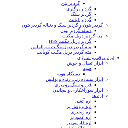
گرد بر بتن
گردبر پرگاری
گردبر سنگ
گردبر کبالت
گردبر بتون و گردبر سنگ و دنباله گردبر بتون
دنباله گردبر بتون
مته گردبر دریل مگنت
گردبر دریل مگنت HSS
مته گردبر دریل مگنت سرالماس
مته گردبر دریل مگنت کوبالت
ابزار برقی و شارژی
ابزار اتصال و جوش
هویه
دستگاه هویه
ابزار سنباده زنی، رنده و پولیش
فرز و سنگ رومیزی
ابزار سوراخکاری و پیچاندن
اره ها
اره آتشی
اره پروفیل بر
اره زنجیری
اره عمود بر
اره فارسی بر