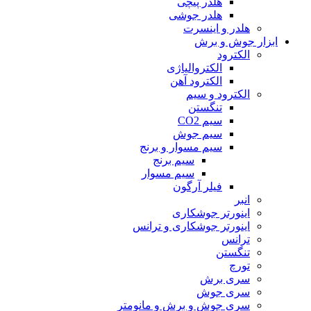
هلدر پیچی
هلدر جوشی
هلدر و اینسرت
ابزار جوش و برش
الکترود
الکتروالیاژی
الکترود آهن
الکترود و سیم
تنگستن
سیم CO2
سیم جوش
سیم مسوار و برنج
سیم برنج
سیم مسوار
فیلر آرگون
انبر
اینورتر جوشکاری
اینورتر جوشکاری و ترانس
ترانس
تنگستن
تورچ
سری برش
سری جوش
سری جوش و برش و مانومتر