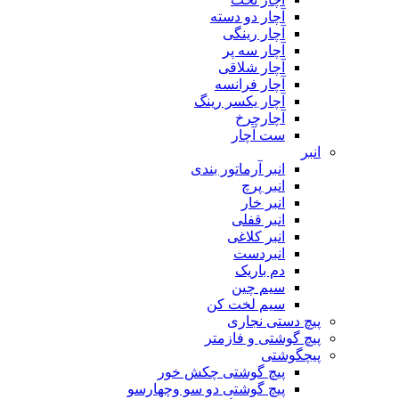
آچار دو دسته
آچار رینگی
آچار سه پر
آچار شلاقی
آچار فرانسه
آچار یکسر رینگ
آچارچرخ
ست آچار
انبر
انبر آرماتور بندی
انبر پرچ
انبر خار
انبر قفلی
انبر کلاغی
انبردست
دم باریک
سیم چین
سیم لخت کن
پیچ دستی نجاری
پیچ گوشتی و فازمتر
پیچگوشتی
پیچ گوشتی چکش خور
پیچ گوشتی دو سو وچهارسو