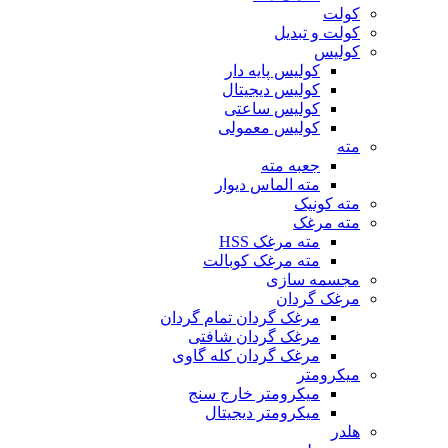
کولت
کولت و تبدیل
کولیس
کولیس پایه دار
کولیس دیجیتال
کولیس ساعتی
کولیس معمولی
مته
جعبه مته
مته الماس دیوار
مته کونیک
مته مرغک
مته مرغک HSS
مته مرغک کوبالت
مجسمه سازی
مرغک گردان
مرغک گردان تمام گردان
مرغک گردان شافتی
مرغک گردان کله گاوی
میکرومتر
میکرومتر خارج سنج
میکرومتر دیجیتال
هلدر