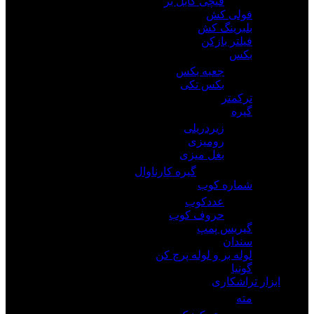
قیچی کابل بر
فولی کش
بلبرینگ کش
فیلتر بازکن
بکس
جعبه بکس
بکس تکی
ترکمتر
گیره
زیردریلی
رومیزی
بغل میزی
گیره کارناوال
شماره کوب
عددکوب
حروف کوب
گیریس پمپ
سندان
لوله بر و لوله پرچ کن
گونیا
ابزار تراشکاری
مته