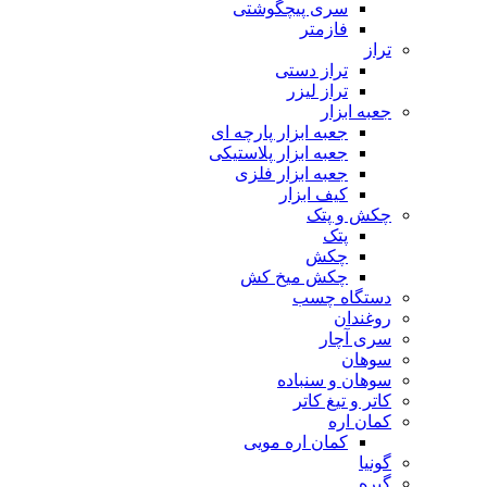
سری پیچگوشتی
فازمتر
تراز
تراز دستی
تراز لیزر
جعبه ابزار
جعبه ابزار پارچه ای
جعبه ابزار پلاستیکی
جعبه ابزار فلزی
کیف ابزار
چکش و پتک
پتک
چکش
چکش میخ کش
دستگاه چسب
روغندان
سری آچار
سوهان
سوهان و سنباده
کاتر و تیغ کاتر
کمان اره
کمان اره مویی
گونیا
گیره