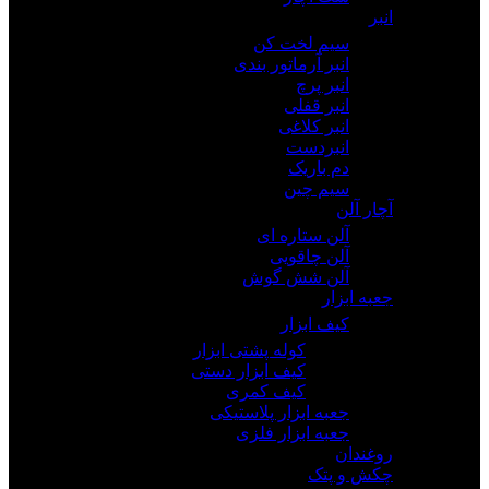
انبر
سیم لخت کن
انبر آرماتور بندی
انبر پرچ
انبر قفلی
انبر کلاغی
انبردست
دم باریک
سیم چین
آچار آلن
آلن ستاره ای
آلن چاقویی
آلن شش گوش
جعبه ابزار
کیف ابزار
کوله پشتی ابزار
کیف ابزار دستی
کیف کمری
جعبه ابزار پلاستیکی
جعبه ابزار فلزی
روغندان
چکش و پتک