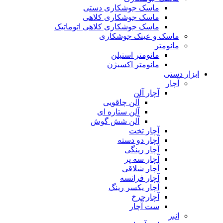
ماسک جوشکاری دستی
ماسک جوشکاری کلاهی
ماسک جوشکاری کلاهی اتوماتیک
ماسک و عینک جوشکاری
مانومتر
مانومتر استیلن
مانومتر اکسیژن
ابزار دستی
آچار
آچار آلن
آلن چاقویی
آلن ستاره ای
آلن شش گوش
آچار تخت
آچار دو دسته
آچار رینگی
آچار سه پر
آچار شلاقی
آچار فرانسه
آچار یکسر رینگ
آچارچرخ
ست آچار
انبر