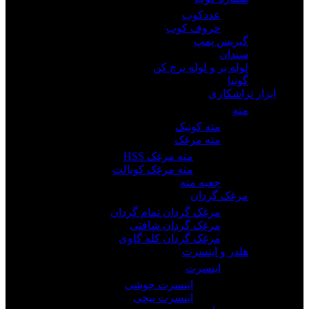
عددکوب
حروف کوب
گیریس پمپ
سندان
لوله بر و لوله پرچ کن
گونیا
ابزار تراشکاری
مته
مته کونیک
مته مرغک
مته مرغک HSS
مته مرغک کوبالت
جعبه مته
مرغک گردان
مرغک گردان تمام گردان
مرغک گردان شافتی
مرغک گردان کله گاوی
هلدر و اینسرت
اینسرت
اینسرت جوشی
اینسرت پیچی