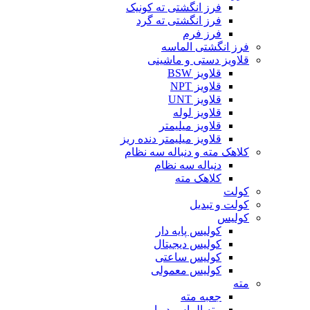
فرز انگشتی ته کونیک
فرز انگشتی ته گرد
فرز فرم
فرز انگشتی الماسه
قلاویز دستی و ماشینی
قلاویز BSW
قلاویز NPT
قلاویز UNT
قلاویز لوله
قلاویز میلیمتر
قلاویز میلیمتر دنده ریز
کلاهک مته و دنباله سه نظام
دنباله سه نظام
کلاهک مته
کولت
کولت و تبدیل
کولیس
کولیس پایه دار
کولیس دیجیتال
کولیس ساعتی
کولیس معمولی
مته
جعبه مته
مته الماس دیوار