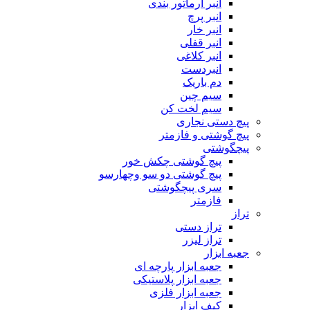
انبر آرماتور بندی
انبر پرچ
انبر خار
انبر قفلی
انبر کلاغی
انبردست
دم باریک
سیم چین
سیم لخت کن
پیچ دستی نجاری
پیچ گوشتی و فازمتر
پیچگوشتی
پیچ گوشتی چکش خور
پیچ گوشتی دو سو وچهارسو
سری پیچگوشتی
فازمتر
تراز
تراز دستی
تراز لیزر
جعبه ابزار
جعبه ابزار پارچه ای
جعبه ابزار پلاستیکی
جعبه ابزار فلزی
کیف ابزار