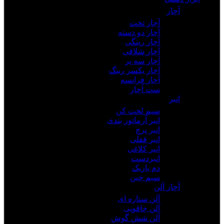
آچار
آچار تخت
آچار دو دسته
آچار رینگی
آچار شلاقی
آچار سه پر
آچار یکسر رینگ
آچار فرانسه
ست آچار
انبر
سیم لخت کن
انبر آرماتور بندی
انبر پرچ
انبر قفلی
انبر کلاغی
انبردست
دم باریک
سیم چین
آچار آلن
آلن ستاره ای
آلن چاقویی
آلن شش گوش