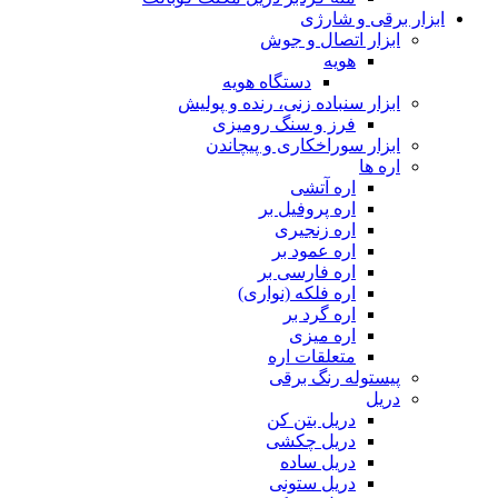
ابزار برقی و شارژی
ابزار اتصال و جوش
هویه
دستگاه هویه
ابزار سنباده زنی، رنده و پولیش
فرز و سنگ رومیزی
ابزار سوراخکاری و پیچاندن
اره ها
اره آتشی
اره پروفیل بر
اره زنجیری
اره عمود بر
اره فارسی بر
اره فلکه (نواری)
اره گرد بر
اره میزی
متعلقات اره
پیستوله رنگ برقی
دریل
دریل بتن کن
دریل چکشی
دریل ساده
دریل ستونی