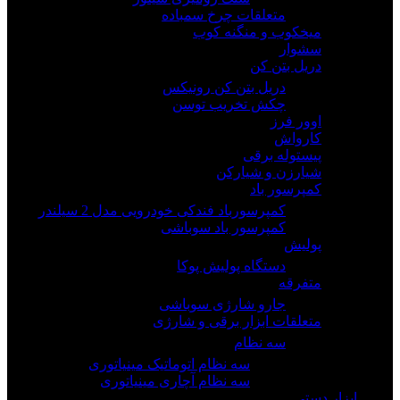
متعلقات چرخ سمباده
میخکوب و منگنه کوب
سشوار
دریل بتن کن
دریل بتن کن رونیکس
چکش تخریب توسن
اوور فرز
کارواش
پیستوله برقی
شیارزن و شیارکن
کمپرسور باد
کمپرسورباد فندکی خودرویی مدل 2 سیلندر
کمپرسور باد سوباشی
پولیش
دستگاه پولیش پوکا
متفرقه
جارو شارژی سوباشی
متعلقات ابزار برقی و شارژی
سه نظام
سه نظام اتوماتیک مینیاتوری
سه نظام آچاری مینیاتوری
ابزار دستی