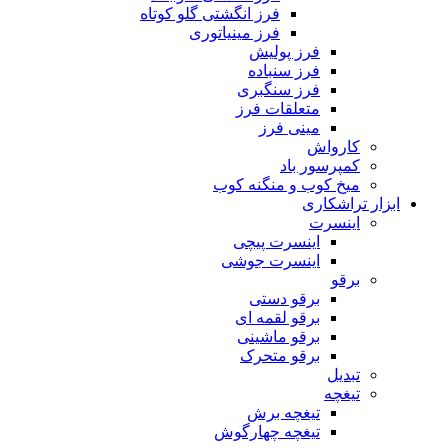
فرز انگشتی گلو کوتاه
فرز مینیاتوری
فرز پولیش
فرز سنباده
فرز سنگبری
متعلقات فرز
مینی فرز
کارواش
کمپرسور باد
میخ کوب و منگنه کوب
ابزار تراشکاری
اینسرت
اینسرت پیچی
اینسرت جوشی
برقو
برقو دستی
برقو لقمه ای
برقو ماشینی
برقو متحرک
تبدیل
تیغچه
تیغچه برش
تیغچه چهارگوش