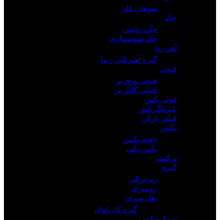
سوهان فلز
جک
جک روغنی
جک سوسماری
آهن ربا
گیره آهنربایی ریما
قیچی
قیچی ورق بر
قیچی کابل بر
فولی کش
بلبرینگ کش
فیلتر بازکن
بکس
جعبه بکس
بکس تکی
ترکمتر
گیره
زیردریلی
رومیزی
بغل میزی
گیره کارناوال
شماره کوب