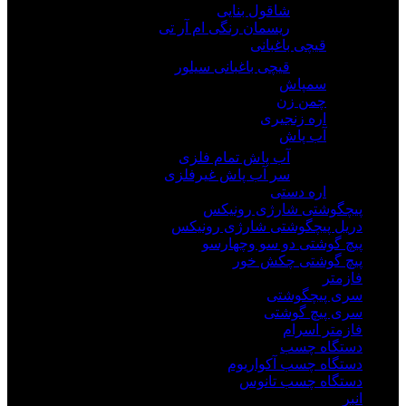
شاقول بنایی
ریسمان رنگی ام آر تی
قیچی باغبانی
قیچی باغبانی سیلور
سمپاش
چمن زن
اره زنجیری
آب پاش
آب پاش تمام فلزی
سر آب پاش غیرفلزی
اره دستی
پیچگوشتی شارژی رونیکس
دریل پیچگوشتی شارژی رونیکس
پیچ گوشتی دو سو وچهارسو
پیچ گوشتی چکش خور
فازمتر
سری پیچگوشتی
سری پیچ گوشتی
فازمتر اسرام
دستگاه چسب
دستگاه چسب آکواریوم
دستگاه چسب تانوس
انبر