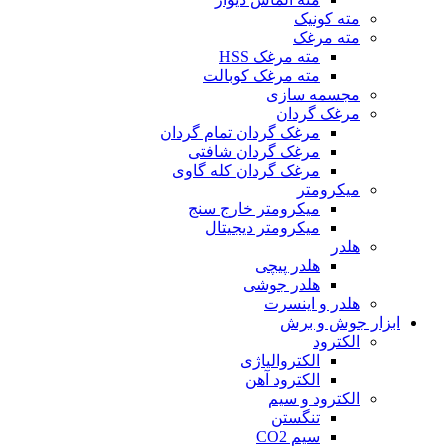
مته کونیک
مته مرغک
مته مرغک HSS
مته مرغک کوبالت
مجسمه سازی
مرغک گردان
مرغک گردان تمام گردان
مرغک گردان شافتی
مرغک گردان کله گاوی
میکرومتر
میکرومتر خارج سنج
میکرومتر دیجیتال
هلدر
هلدر پیچی
هلدر جوشی
هلدر و اینسرت
ابزار جوش و برش
الکترود
الکتروالیاژی
الکترود آهن
الکترود و سیم
تنگستن
سیم CO2