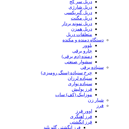
دریل سر کج
دریل شارژی
دریل گیربکسی
دریل مگنت
دریل نمونه بردار
دریل همزن
متعلقات دریل
دستگاه دمنده و مکنده
بلوور
جارو برقی
دمنده (دم برقی)
سشوار صنعتی
سنباده برقی
چرخ سنباده (سنگ رومیزی)
سنباده لرزان
سنباده نواری
فرز پولیش
موزاییک (کف) ساب
شیار زن
فرز
اوور فرز
فرز آهنگری
فرز انگشتی
فرز انگشتی گلو بلند