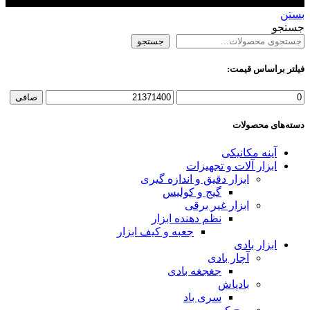
بستن
جستجو
جستجو
فیلتر براساس قیمت:
حداقل
حداكثر
صافی
قیمت
قيمت
دسته‌های محصولات
آینه مکانیکی
ابزار آلات و تجهیزات
ابزار دقیق و اندازه گیری
گیج و کولیس
ابزار غیر برقی
نظم دهنده ابزار
جعبه و کیف ابزار
ابزار بادی
آچار بادی
جغجغه بادی
بادپاش
سری باد