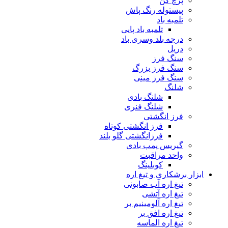
پرچ کن
پیستوله رنگ پاش
تلمبه باد
تلمبه باد پایی
درجه بلد وسری باد
دریل
سنگ فرز
سنگ فرز بزرگ
سنگ فرز مینی
شلنگ
شلنگ بادی
شلنگ فنری
فرز انگشتی
فرز انگشتی کوتاه
فرزانگشتی گلو بلند
گیریس پمپ بادی
واحد مراقبت
کوبلینگ
ابزار برشکاری و تیغ اره
تیغ اره آب صابونی
تیغ اره آتشی
تیغ اره آلومینیم بر
تیغ اره افق بر
تیغ اره الماسه