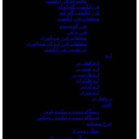
مجموعه فرزانگشتی
فرزانگشتی گلوکوتاه
فرز انگشتی گلو بلند
متعلقات فرز انگشتی
فرز آلومینیوم
فرز برش
متعلقات فرز مینیاتوری
متعلقات فرز اره ای مینیاتوری
خرطومی فرزانگشتی
اره
اره افقی بر
اره عمود بر
اره فارسی بر
اره فلکه ای
اره گردبر
اره میزی
پروفیل بر
بلوور
دستگاه دمنده و مکنده بلوور
دستگاه دمنده و مکنده رونیکس
چرخ سمباده
سنگ رومیزی
سنگ رومیزی سیلور