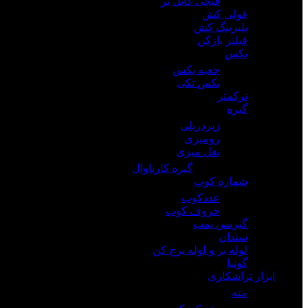
قیچی کابل بر
فولی کش
بلبرینگ کش
فیلتر بازکن
بکس
جعبه بکس
بکس تکی
ترکمتر
گیره
زیردریلی
رومیزی
بغل میزی
گیره کارناوال
شماره کوب
عددکوب
حروف کوب
گیریس پمپ
سندان
لوله بر و لوله پرچ کن
گونیا
ابزار تراشکاری
مته