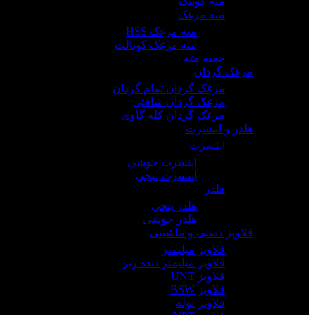
مته کونیک
مته مرغک
مته مرغک HSS
مته مرغک کوبالت
جعبه مته
مرغک گردان
مرغک گردان تمام گردان
مرغک گردان شافتی
مرغک گردان کله گاوی
هلدر و اینسرت
اینسرت
اینسرت جوشی
اینسرت پیچی
هلدر
هلدر پیچی
هلدر جوشی
قلاویز دستی و ماشینی
قلاویز میلیمتر
قلاویز میلیمتر دنده ریز
قلاویز UNT
قلاویز BSW
قلاویز لوله