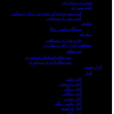
شیارزن و شیارکن
کمپرسور باد
کمپرسورباد فندکی خودرویی مدل 2 سیلندر
کمپرسور باد سوباشی
پولیش
دستگاه پولیش پوکا
متفرقه
جارو شارژی سوباشی
متعلقات ابزار برقی و شارژی
سه نظام
سه نظام اتوماتیک مینیاتوری
سه نظام آچاری مینیاتوری
ابزار دستی
آچار
آچار تخت
آچار دو دسته
آچار رینگی
آچار شلاقی
آچار سه پر
آچار یکسر رینگ
آچار فرانسه
ست آچار