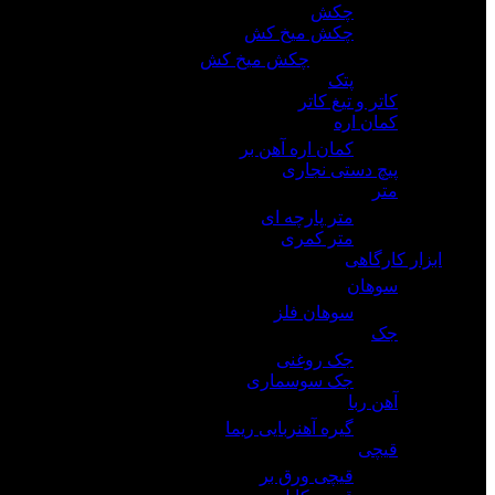
چکش
چکش میخ کش
چکش میخ کش
پتک
کاتر و تیغ کاتر
کمان اره
کمان اره آهن بر
پیچ دستی نجاری
متر
متر پارچه ای
متر کمری
ابزار کارگاهی
سوهان
سوهان فلز
جک
جک روغنی
جک سوسماری
آهن ربا
گیره آهنربایی ریما
قیچی
قیچی ورق بر