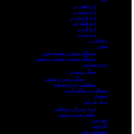
اره افقی بر
اره عمود بر
اره فارسی بر
اره فلکه ای
اره گردبر
اره میزی
پروفیل بر
بلوور
دستگاه دمنده و مکنده بلوور
دستگاه دمنده و مکنده رونیکس
چرخ سمباده
سنگ رومیزی
سنگ رومیزی سیلور
متعلقات چرخ سمباده
میخکوب و منگنه کوب
سشوار
دریل بتن کن
دریل بتن کن رونیکس
چکش تخریب توسن
اوور فرز
کارواش
پیستوله برقی