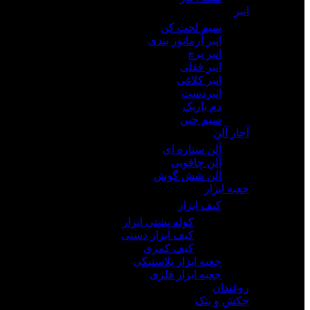
انبر
سیم لخت کن
انبر آرماتور بندی
انبر پرچ
انبر قفلی
انبر کلاغی
انبردست
دم باریک
سیم چین
آچار آلن
آلن ستاره ای
آلن چاقویی
آلن شش گوش
جعبه ابزار
کیف ابزار
کوله پشتی ابزار
کیف ابزار دستی
کیف کمری
جعبه ابزار پلاستیکی
جعبه ابزار فلزی
روغندان
چکش و پتک