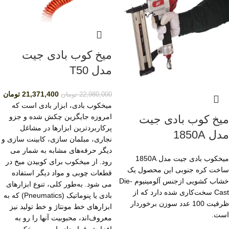
میخ کوب بادی جیت
مدل T50
21,371,400
تومان
22,980,000
تومان
میخکوب بادی، ابزار بادی است که
امروزه جایگزین چکش شده و جزو
میخ کوب بادی جیت
پرکاربردترین ابزارها در مشاغل
مدل 1850A
نجاری، مبلمان سازی، کابینت سازی و
دیگر حرفه‌های مشابه به شمار می
میخکوب بادی جیت مدل 1850A
رود. از میخکوب برای کوبیدن میخ در
ساخت کره جنوبی این محصول یک
قطعات چوبی و مواد دیگر استفاده
خشاب کشویی ازجنس آلومینیوم Die-
می شود. به‌طور کلی، تنوع ابزارهای
Cast سخت‌کاری شده دارد که از
بادی یا پنوماتیک (Pneumatics) که به
ظرفیت 100 عدد سوزن برخوردار
ابزارهای خط مونتاژ و خط تولید نیز
است.
معروف‌اند، محبوبیت آنها را رو به
افزایش قرار داده است. میخکوب