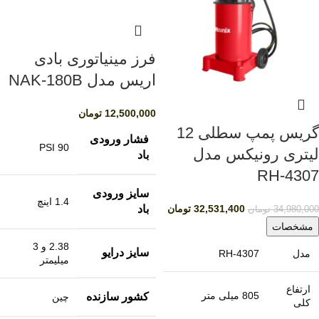
فرز مینیاتوری بادی
اریس مدل NAK-180B
12,500,000
تومان
گریس پمپ سطلی 12
فشار ورودی
90 PSI
لیتری رونیکس مدل
باد
RH-4307
سایز ورودی
1.4 اینچ
باد
32,531,400
تومان
34,980,000
تومان
مشخصات
2.38 و 3
سایز درایو
مدل
RH-4307
میلیمتر
ارتفاع
805 میلی متر
کشور سازنده
چین
کلی