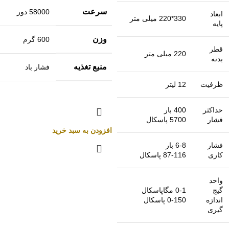
سرعت
58000 دور
ابعاد
330*220 میلی متر
پایه
وزن
600 گرم
قطر
220 میلی متر
بدنه
منبع تغذیه
فشار باد
ظرفیت
12 لیتر
حداکثر
400 بار
فشار
5700 پاسکال
افزودن به سبد خرید
فشار
6-8 بار
کاری
87-116 پاسکال
واحد
گیج
0-1 مگاپاسکال
اندازه
0-150 پاسکال
گیری