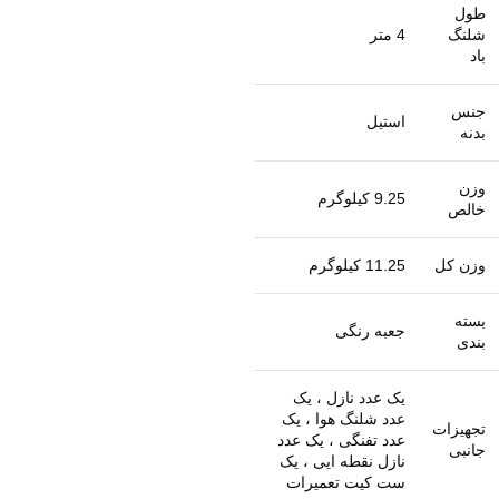
طول
شلنگ
4 متر
باد
جنس
استیل
بدنه
وزن
9.25 کیلوگرم
خالص
وزن کل
11.25 کیلوگرم
بسته
جعبه رنگی
بندی
یک عدد نازل ، یک
عدد شلنگ هوا ، یک
تجهیزات
عدد تفنگی ، یک عدد
جانبی
نازل نقطه ایی ، یک
ست کیت تعمیرات