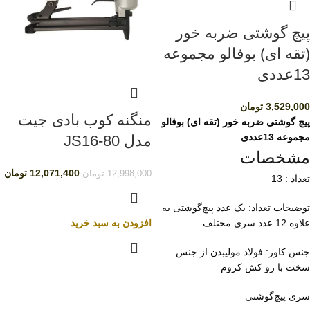
پیچ گوشتی ضربه خور
(تقه ای) بوفالو مجموعه
13عددی
3,529,000
تومان
منگنه کوب بادی جیت
پیچ گوشتی ضربه خور (تقه ای) بوفالو
مجموعه 13عددی
مدل JS16-80
مشخصات
12,071,400
تومان
12,998,000
تومان
تعداد : 13
توضیحات تعداد: یک عدد پیچ‌گوشتی به
علاوه 12 عدد سری مختلف
افزودن به سبد خرید
جنس کاور: فولاد مولیبدن از جنس
سخت با رو کش کروم
سری پیچ‌گوشتی