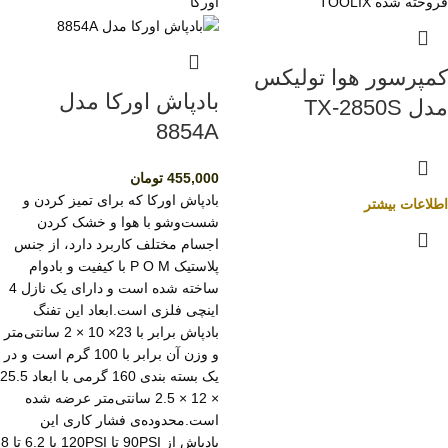
فروخته شده
TOOLIX
اورکا
کمپرسور هوا تولیکس
بادپاش اورکا مدل
مدل TX-2850S
8854A
455,000
تومان
بادپاش اورکا که برای تمیز کردن و
اطلاعات بیشتر
شست‌وشو با هوا و خشک کردن
اجسام مختلف کاربرد دارد، از جنس
پلاستیک P O M با کیفیت و بادوام
ساخته شده است و دارای یک نازل 4
اینچی فلزی است.ابعاد این تفنگ
بادپاش برابر با 23× 10 × 2 سانتی‌متر
و وزن آن برابر با 100 گرم است و در
یک بسته بندی 160 گرمی با ابعاد 25.5
× 12 × 2.5 سانتی‌متر عرضه شده
است.محدوده‌ی فشار کاری این
بادپاش از 90PSI تا 120PSI یا 6.2 تا 8