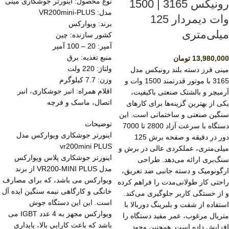
نوع محصول: اینورتر جوشکاری مینی
رونیکس 3165 | 1500
مدل: VR200mini-PLUS
وات دیمردار 125
برند: ویوارکس
میلی‌متری
کشور سازنده: چین
آمپر: 20 – 100 آمپر
منبع تغذیه: برق
13,980,000
تومان
ولتاژ: 220 ولت
مینی فرز دسته بلند رونیکس مدل
وزن: 7.7 کیلوگرم
3165 با موتور قدرتمند 1500 وات و
اقلام همراه: انبر جوشکاری، انبر
آرمیچر و بالشتک صنعتی باکیفیت،
اتصال، ماسک و فرچه
یکی از بهترین گزینه‌ها برای کارهای
سنگین صنعتی و ساختمانی است. این
توضیحات
دستگاه با سرعت آزاد 2800 تا 7000
اینورتر جوشکاری ویوارکس مدل
دور در دقیقه و صفحه برش 125
vr200mini PLUS
میلی‌متری، عملکردی عالی در برش و
اینورتر جوشکاری پلاس ویوارکس
سنگ‌بری ارائه می‌دهد. طراحی
مدل VR200-MINI PLUS از برند
ارگونومیک و دسته جانبی ضد تعریق،
ویوارکس می باشد، که برای مصارف
راحتی کار طولانی‌مدت را فراهم کرده
خانگی و کارگاهی نیمه سنگین ایده آل
و از خستگی کاربر جلوگیری می‌کند.
است. این این دستگاه جوش
استفاده از شفت و بلبرینگ دوربالا با
ویوارکس مجهز به 4 عدد IGBT می
متریال مرغوب، عمر مفید دستگاه را
باشد که باعث کارایی بالا، پایداری
افزایش داده است. همچنین وجود