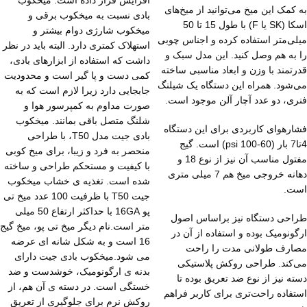
به کمک این میخ می‌توانید از میخ‌های
بادی نسبت به میخکوب برقی و
اسکا (SK یا F) با طول 15 تا 50
میخکوب شارژی دوام بیشتر و
میلی‌متر استفاده کرده و اجناس چوبی
استهلاک کمتری دارد. البته باید در نظر
را به هم وصل کنید. این مدل سبک و
داشت که استفاده از ابزارهای بادی،
قدرتمند با وزن و ابعاد مناسبی ساخته
کمی دست و پا گیر است و محدودیت
می‌شود. همراه این دستگاه یک شیلنگ
جابجایی دارد زیرا لازم است که به
فنری، دو عدد آچار آلن موجود است.
صورت مداوم به کمپرسور هوا و
شلنگ متصل باقی بمانند. میخکوب
فشارهوای کاربردی برای این دستگاه
بادی جیت مدل T50، با طراحی
4تا7 بار (60-100 psi) است. گیج
منحصر به فرد و زیبا، برای میخ کوبی
مفتول مناسب آن نیز از نوع 18 و
با کیفیت و مستحکم طراحی و ساخته
دهانه خروجی میخ هم 7 میلی متری
شده است. تغذیه ی خشاب میخکوب
است.
جیت T50 با ظرفیت 100 عدد میخ تی
پو 16GA با حداکثر ارتفاع 50 میلی
طراحی دستگاه نیز براساس اصول
متر است.نام دیگر میخ تی پو، میخ گیج
ارگونومیک بوده و استفاده از آن در
16 است و به شکل شانه ای عرضه
مصارف طولانی مدت را راحت
می شود.میخکوب بادی جیت دارای
می‌کند. طراحی روکش پلاستیکی
بدنه ی ارگونومیک، خوشدست و ضد
دسته نیز از نوع ضد تعریق بوده تا
خستگی است. در دسته ی آن هم، از
استفاده راحت‌تری برای کاربر فراهم
روکش نرم برای جلوگیری از تعریق