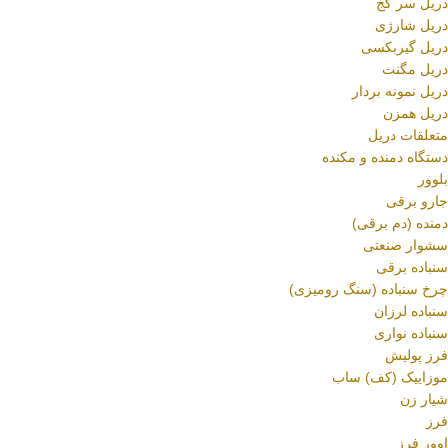
دریل سر کج
دریل شارژی
دریل گیربکسی
دریل مگنت
دریل نمونه بردار
دریل همزن
متعلقات دریل
دستگاه دمنده و مکنده
بلوور
جارو برقی
دمنده (دم برقی)
سشوار صنعتی
سنباده برقی
چرخ سنباده (سنگ رومیزی)
سنباده لرزان
سنباده نواری
فرز پولیش
موزاییک (کف) ساب
شیار زن
فرز
اوور فرز