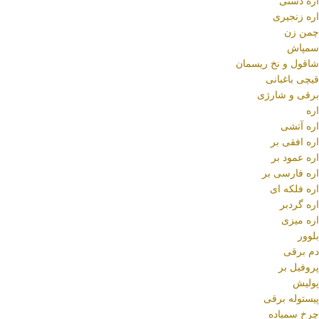
اره دستی
اره زنجیری
چمن زن
سمپاش
شاقول و نخ ریسمان
قیچی باغبانی
برقی و شارژی
اره
اره آتشی
اره افقی بر
اره عمود بر
اره فارسی بر
اره فلکه ای
اره گردبر
اره میزی
بلوور
دم برقی
پروفیل بر
پولیش
پیستوله برقی
چرخ سمباده