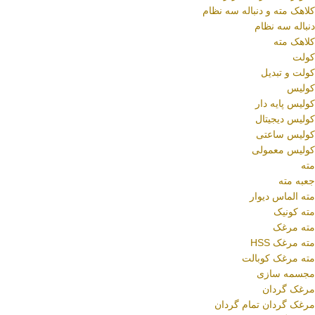
کلاهک مته و دنباله سه نظام
دنباله سه نظام
کلاهک مته
کولت
کولت و تبدیل
کولیس
کولیس پایه دار
کولیس دیجیتال
کولیس ساعتی
کولیس معمولی
مته
جعبه مته
مته الماس دیوار
مته کونیک
مته مرغک
مته مرغک HSS
مته مرغک کوبالت
مجسمه سازی
مرغک گردان
مرغک گردان تمام گردان