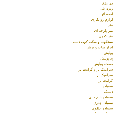
رومیزی
زیردریلی
لقمه اتو
لوازم روانکاری
متر
متر پارچه ای
متر کمری
میخکوب و منگنه کوب دستی
ابزار ساب و برش
پولیش
پد پولیش
صفحه پولیش
سرامیک بر و گرانیت بر
سرامیک بر
گرانیت بر
سمباده
دیسکی
سمباده پارچه ای
سمباده چتری
سمباده حلقوی