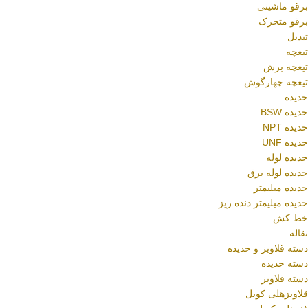
برقو ماشینی
برقو متحرک
تبدیل
تیغچه
تیغچه برش
تیغچه چهارگوش
حدیده
حدیده BSW
حدیده NPT
حدیده UNF
حدیده لوله
حدیده لوله برق
حدیده میلیمتر
حدیده میلیمتر دنده ریز
خط کش
نقاله
دسته قلاویز و حدیده
دسته حدیده
دسته قلاویز
قلاویزهلی کویل