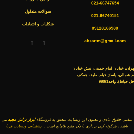
021-66747654
سوالات متداول
021-66740151
شکایات و انتقادات
09128166580
abzartm@gmail.com
هران، خیابان امام خمینی، نبش خیابان
م شمالی، پاساژ خیام، طبقه همکف
ل حیاط)، واحد990/1
تمامی حقوق مادی و معنوی این وبسایت متعلق به فروشگاه
ابزار تراش مجید
می
باشد ، هرگونه کپی برداری با ذکر منبع بلامانع است .
پشتیبانی وبسایت فریا