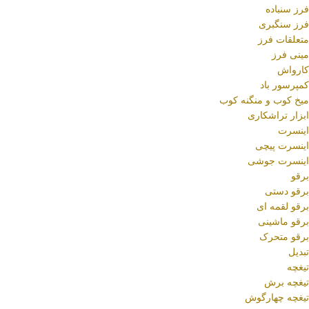
فرز سنباده
فرز سنگبری
متعلقات فرز
مینی فرز
کارواش
کمپرسور باد
میخ کوب و منگنه کوب
ابزار تراشکاری
اینسرت
اینسرت پیچی
اینسرت جوشی
برقو
برقو دستی
برقو لقمه ای
برقو ماشینی
برقو متحرک
تبدیل
تیغچه
تیغچه برش
تیغچه چهارگوش