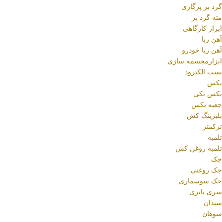
گرد بر پرگاری
مته گرد بر
ابزار کارگاهی
آهن ربا
آهن ربا خودرو
ابزارمجسمه سازی
بست الکترود
بکس
بکس تکی
جعبه بکس
بلبرینگ کش
ترکمتر
تلمبه
تلمبه روغن کش
جک
جک روغنی
جک سوسماری
سری باتری
سندان
سوهان