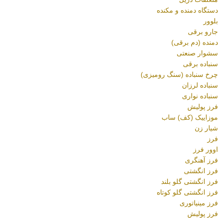
دستگاه دمنده و مکنده
بلوور
جارو برقی
دمنده (دم برقی)
سشوار صنعتی
سنباده برقی
چرخ سنباده (سنگ رومیزی)
سنباده لرزان
سنباده نواری
فرز پولیش
موزاییک (کف) ساب
شیار زن
فرز
اوور فرز
فرز آهنگری
فرز انگشتی
فرز انگشتی گلو بلند
فرز انگشتی گلو کوتاه
فرز مینیاتوری
فرز پولیش