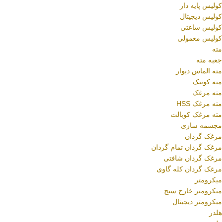
کولیس پایه دار
کولیس دیجیتال
کولیس ساعتی
کولیس معمولی
مته
جعبه مته
مته الماس دیوار
مته کونیک
مته مرغک
مته مرغک HSS
مته مرغک کوبالت
مجسمه سازی
مرغک گردان
مرغک گردان تمام گردان
مرغک گردان شافتی
مرغک گردان کله گاوی
میکرومتر
میکرومتر خارج سنج
میکرومتر دیجیتال
هلدر