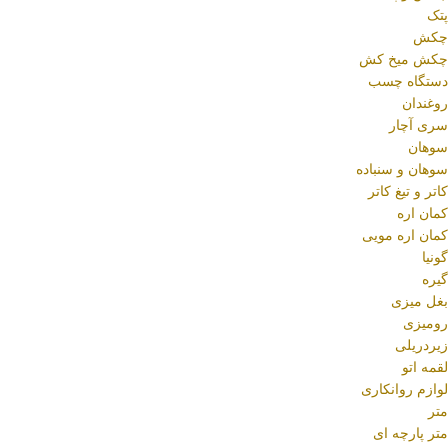
پتک
چکش
چکش میخ کش
دستگاه چسب
روغندان
سری آچار
سوهان
سوهان و سنباده
کاتر و تیغ کاتر
کمان اره
کمان اره مویی
گونیا
گیره
بغل میزی
رومیزی
زیردریلی
لقمه اتو
لوازم روانکاری
متر
متر پارچه ای