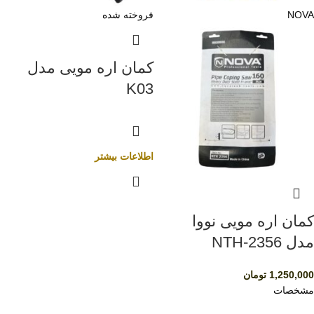
NOVA
فروخته شده
کمان اره مویی مدل
K03
اطلاعات بیشتر
کمان اره مویی نووا
مدل NTH-2356
1,250,000
تومان
مشخصات