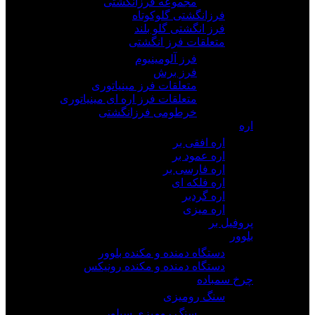
مجموعه فرزانگشتی
فرزانگشتی گلوکوتاه
فرز انگشتی گلو بلند
متعلقات فرز انگشتی
فرز آلومینیوم
فرز برش
متعلقات فرز مینیاتوری
متعلقات فرز اره ای مینیاتوری
خرطومی فرزانگشتی
اره
اره افقی بر
اره عمود بر
اره فارسی بر
اره فلکه ای
اره گردبر
اره میزی
پروفیل بر
بلوور
دستگاه دمنده و مکنده بلوور
دستگاه دمنده و مکنده رونیکس
چرخ سمباده
سنگ رومیزی
سنگ رومیزی سیلور