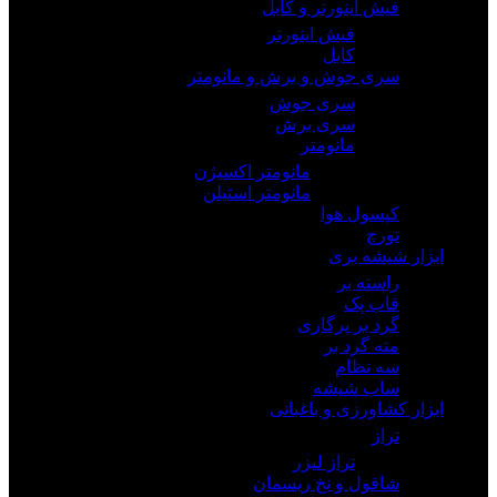
فیش اینورتر و کابل
فیش اینورتر
کابل
سری جوش و برش و مانومتر
سری جوش
سری برش
مانومتر
مانومتر اکسیژن
مانومتر استیلن
کپسول هوا
تورچ
ابزار شیشه بری
راسته بر
قاب پک
گرد بر پرگاری
مته گرد بر
سه نظام
ساب شیشه
ابزار کشاورزی و باغبانی
تراز
تراز لیزر
شاقول و نخ ریسمان