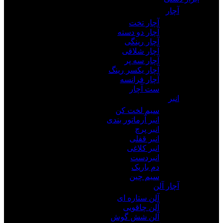
آچار
آچار تخت
آچار دو دسته
آچار رینگی
آچار شلاقی
آچار سه پر
آچار یکسر رینگ
آچار فرانسه
ست آچار
انبر
سیم لخت کن
انبر آرماتور بندی
انبر پرچ
انبر قفلی
انبر کلاغی
انبردست
دم باریک
سیم چین
آچار آلن
آلن ستاره ای
آلن چاقویی
آلن شش گوش