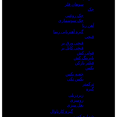
سوهان فلز
جک
جک روغنی
جک سوسماری
آهن ربا
گیره آهنربایی ریما
قیچی
قیچی ورق بر
قیچی کابل بر
فولی کش
بلبرینگ کش
فیلتر بازکن
بکس
جعبه بکس
بکس تکی
ترکمتر
گیره
زیردریلی
رومیزی
بغل میزی
گیره کارناوال
شماره کوب