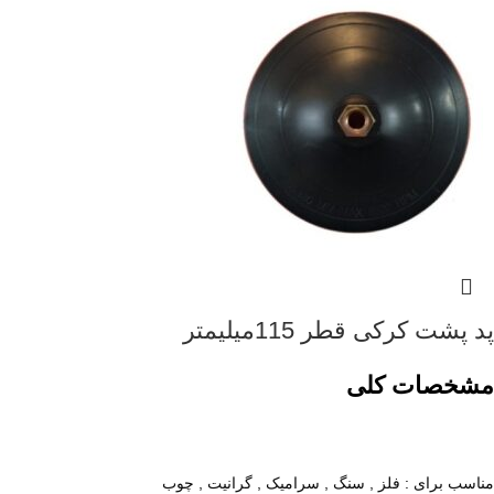
پد پشت کرکی قطر 115میلیمتر
مشخصات کلی
مناسب برای : فلز , سنگ , سرامیک , گرانیت , چوب