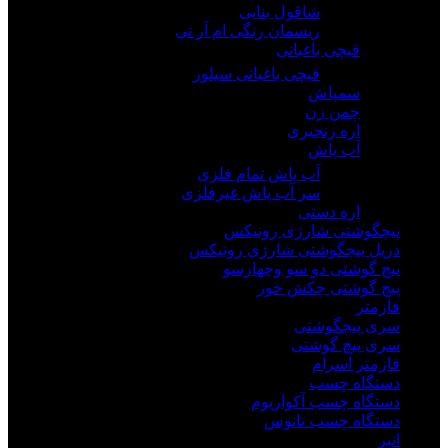
شاقول بنایی
ریسمان رنگی ام آر تی
قیچی باغبانی
قیچی باغبانی سیلور
سمپاش
چمن زن
اره زنجیری
آب پاش
آب پاش تمام فلزی
سر آب پاش غیرفلزی
اره دستی
پیچگوشتی شارژی رونیکس
دریل پیچگوشتی شارژی رونیکس
پیچ گوشتی دو سو وچهارسو
پیچ گوشتی چکش خور
فازمتر
سری پیچگوشتی
سری پیچ گوشتی
فازمتر اسرام
دستگاه چسب
دستگاه چسب آکواریوم
دستگاه چسب تانوس
انبر