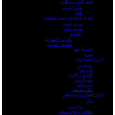
فیش اینورتر و کابل
فیش اینورتر
کابل
سری جوش و برش و مانومتر
سری جوش
سری برش
مانومتر
مانومتر اکسیژن
مانومتر استیلن
کپسول هوا
تورچ
ابزار شیشه بری
راسته بر
قاب پک
گرد بر پرگاری
مته گرد بر
سه نظام
ساب شیشه
ابزار کشاورزی و باغبانی
تراز
تراز لیزر
شاقول و نخ ریسمان