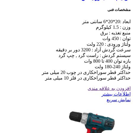
مشخصات فنی
ابعاد :20*20*6 سانتی متر
وزن : 1.5 کیلوگرم
منبع تغذیه : برق
توان : 450 وات
ولتاژ ورودی : 220 ولت
سرعت گردش آزاد : 3200 دور بر دقیقه
سیستم گردش : راست گرد , چپ گرد
بازه توان 400 تا 800 وات
ولتاژ 240-180 ولت
حداکثر قطر سوراخکاری در چوب 20 میلی متر
حداکثر قطر سوراخکاری در فلز 10 میلی متر
افزودن به علاقه مندی
اطلاعات بیشتر
نمایش سریع