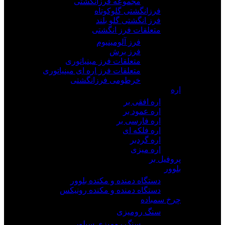
مجموعه فرزانگشتی
فرزانگشتی گلوکوتاه
فرز انگشتی گلو بلند
متعلقات فرز انگشتی
فرز آلومینیوم
فرز برش
متعلقات فرز مینیاتوری
متعلقات فرز اره ای مینیاتوری
خرطومی فرزانگشتی
اره
اره افقی بر
اره عمود بر
اره فارسی بر
اره فلکه ای
اره گردبر
اره میزی
پروفیل بر
بلوور
دستگاه دمنده و مکنده بلوور
دستگاه دمنده و مکنده رونیکس
چرخ سمباده
سنگ رومیزی
سنگ رومیزی سیلور