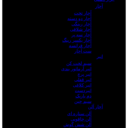
آچار
آچار تخت
آچار دو دسته
آچار رینگی
آچار شلاقی
آچار سه پر
آچار یکسر رینگ
آچار فرانسه
ست آچار
انبر
سیم لخت کن
انبر آرماتور بندی
انبر پرچ
انبر قفلی
انبر کلاغی
انبردست
دم باریک
سیم چین
آچار آلن
آلن ستاره ای
آلن چاقویی
آلن شش گوش