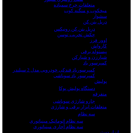
متعلقات چرخ سمباده
میخکوب و منگنه کوب
سشوار
دریل بتن کن
دریل بتن کن رونیکس
چکش تخریب توسن
اوور فرز
کارواش
پیستوله برقی
شیارزن و شیارکن
کمپرسور باد
کمپرسورباد فندکی خودرویی مدل 2 سیلندر
کمپرسور باد سوباشی
پولیش
دستگاه پولیش پوکا
متفرقه
جارو شارژی سوباشی
متعلقات ابزار برقی و شارژی
سه نظام
سه نظام اتوماتیک مینیاتوری
سه نظام آچاری مینیاتوری
ابزار دستی