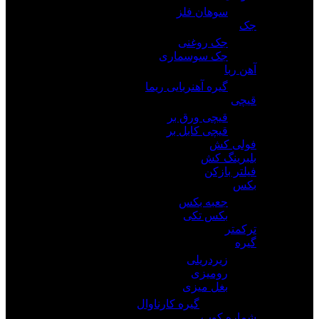
سوهان فلز
جک
جک روغنی
جک سوسماری
آهن ربا
گیره آهنربایی ریما
قیچی
قیچی ورق بر
قیچی کابل بر
فولی کش
بلبرینگ کش
فیلتر بازکن
بکس
جعبه بکس
بکس تکی
ترکمتر
گیره
زیردریلی
رومیزی
بغل میزی
گیره کارناوال
شماره کوب