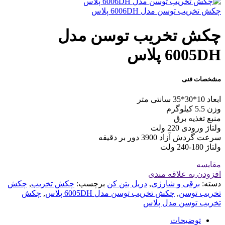
چکش تخریب توسن مدل 6006DH پلاس
چکش تخریب توسن مدل
6005DH پلاس
مشخصات فنی
ابعاد 10*30*35 سانتی متر
وزن 5.5 کیلوگرم
منبع تغذیه برق
ولتاژ ورودی 220 ولت
سرعت گردش آزاد 3900 دور بر دقیقه
ولتاژ 180-240 ولت
مقايسه
افزودن به علاقه مندی
دسته:
برقی و شارژی
,
دریل بتن کن
برچسب:
چکش تخریب
,
چکش
تخریب توسن
,
چکش تخریب توسن مدل 6005DH پلاس
,
چکش
تخریب توسن مدل پلاس
توضیحات