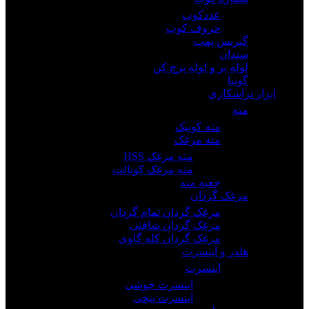
عددکوب
حروف کوب
گیریس پمپ
سندان
لوله بر و لوله پرچ کن
گونیا
ابزار تراشکاری
مته
مته کونیک
مته مرغک
مته مرغک HSS
مته مرغک کوبالت
جعبه مته
مرغک گردان
مرغک گردان تمام گردان
مرغک گردان شافتی
مرغک گردان کله گاوی
هلدر و اینسرت
اینسرت
اینسرت جوشی
اینسرت پیچی