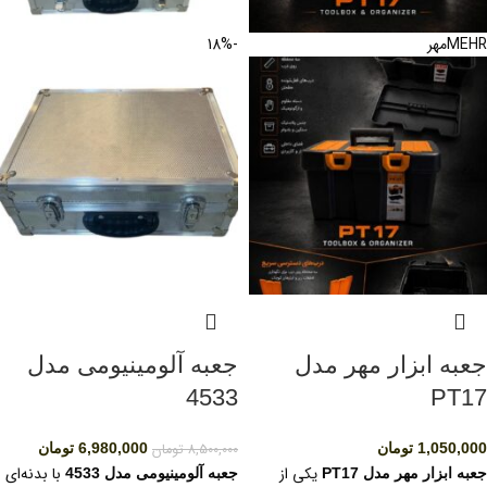
MEHR
مهر
-18%
جعبه ابزار مهر مدل
جعبه آلومینیومی مدل
4533
PT17
1,050,000
تومان
8,500,000
تومان
6,980,000
تومان
یکی از
با بدنه‌ای
جعبه ابزار مهر مدل PT17
جعبه آلومینیومی مدل 4533