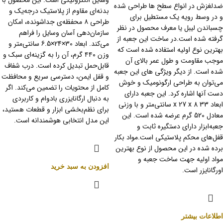
وسایل الکترونیکی است. این محصول با
ضدلغزش در انواع سطح ها طراحی شده
بدنه‌ای مقاوم از پلاستیک درجه‌یک و
و در وسط رویه یک مستطیل برای
طراحی ۸ محفظه‌ی جداشونده، امکان
چسباندن لیبل یا معرف محصول در نظر
سازمان‌دهی آسان وسایل را فراهم
گرفته شده است.در ساخت این جعبه از
می‌کند. ابعاد 30×24×6.5 سانتی‌متر و
بهترین نوع اولیه استفاده شده است که
وزن ۴۴۰ گرم، آن را به گزینه‌ای سبک و
موجب مقاومت و طول عمر بالای آن
قابل‌حمل تبدیل کرده است. درب شفاف
شده است. از دیگر ویژگی های این جعبه
و قفل ایمن، دسترسی سریع و محافظت
می‌توان به طراحی ارگونومیک و خوش
کامل از محتویات را تضمین می‌کند. اگر
دست آنها اشاره کرد. این جعبه دارای
به دنبال ارگانایزری بادوام و کاربردی
ابعاد 33 x 27 x 8 سانتی‌متر و با وزنی
برای نظم‌بخشی ابزار و قطعات هستید،
معادل 520 گرم عرضه شده است. این
این مدل انتخابی هوشمندانه است.
جعبه‌ابزار دارای دستگیره ثابت و
قفل‌های محکم پلاستیکی‌ است.مواد بکار
برده شده در این محصول از نوع بهترین
مواد اولیه جهت ساخت جعبه و
افزودن به سبد خرید
اورگانایزر است.
اطلاعات بیشتر