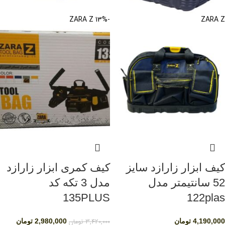
ZARA Z
-13%
ZARA Z
کیف ابزار زارازد سایز
کیف کمری ابزار زارازد
52 سانتیمتر مدل
مدل 3 تکه کد
135PLUS
122plas
4,190,000
تومان
3,420,000
تومان
2,980,000
تومان