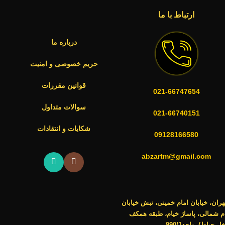
ارتباط با ما
درباره ما
حریم خصوصی و امنیت
قوانین مقررات
021-66747654
سوالات متداول
021-66740151
شکایات و انتقادات
09128166580
abzartm@gmail.com
هران، خیابان امام خمینی، نبش خیابان
م شمالی، پاساژ خیام، طبقه همکف
ل حیاط)، واحد990/1